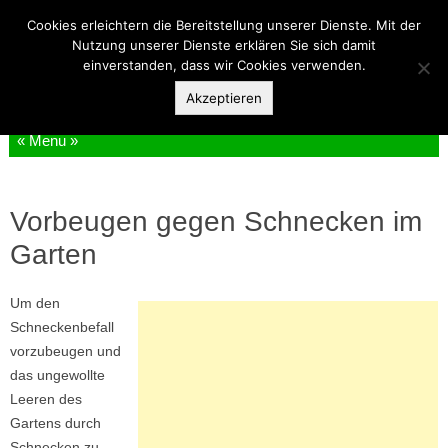
Cookies erleichtern die Bereitstellung unserer Dienste. Mit der
Schnecken im Garten
Nutzung unserer Dienste erklären Sie sich damit
einverstanden, dass wir Cookies verwenden.
Schneckenplage – Schneckenbekämpfung – Tipps zum Schutz vor Schnecken
Akzeptieren
Zum Inhalt springen
Vorbeugen gegen Schnecken im
Garten
Um den
Schneckenbefall
vorzubeugen und
das ungewollte
Leeren des
Gartens durch
Schnecken zu